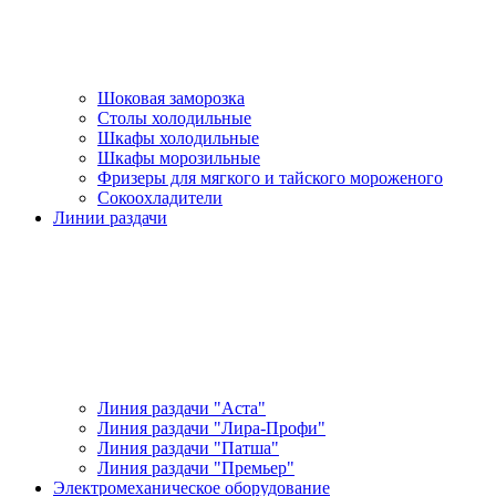
Шоковая заморозка
Столы холодильные
Шкафы холодильные
Шкафы морозильные
Фризеры для мягкого и тайского мороженого
Сокоохладители
Линии раздачи
Линия раздачи "Аста"
Линия раздачи "Лира-Профи"
Линия раздачи "Патша"
Линия раздачи "Премьер"
Электромеханическое оборудование