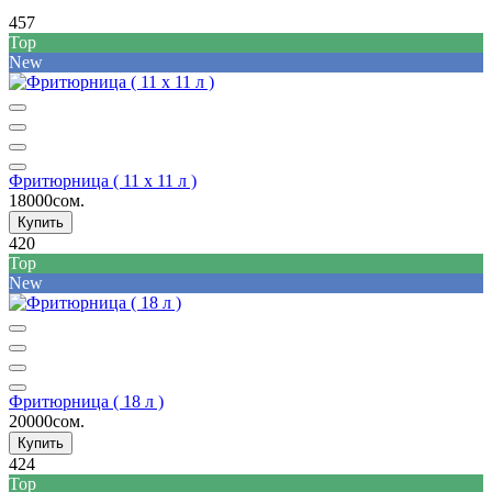
457
Top
New
Фритюрница ( 11 x 11 л )
18000сом.
Купить
420
Top
New
Фритюрница ( 18 л )
20000сом.
Купить
424
Top