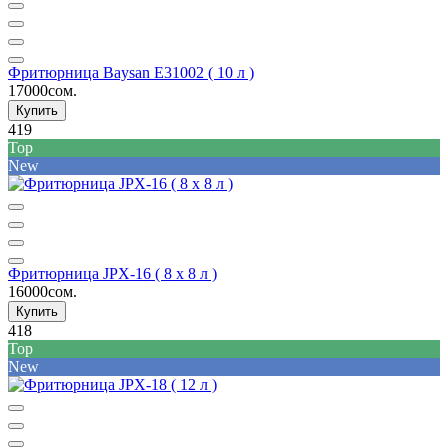
Фритюрница Baysan E31002 ( 10 л )
17000сом.
Купить
419
Top
New
Фритюрница JPX-16 ( 8 х 8 л )
16000сом.
Купить
418
Top
New