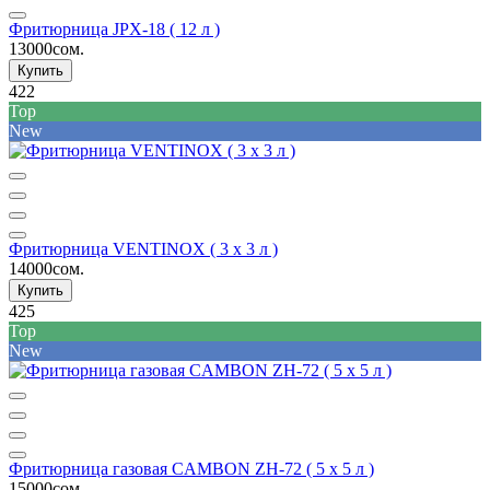
Фритюрница JPX-18 ( 12 л )
13000сом.
Купить
422
Top
New
Фритюрница VENTINOX ( 3 х 3 л )
14000сом.
Купить
425
Top
New
Фритюрница газовая CAMBON ZH-72 ( 5 x 5 л )
15000сом.