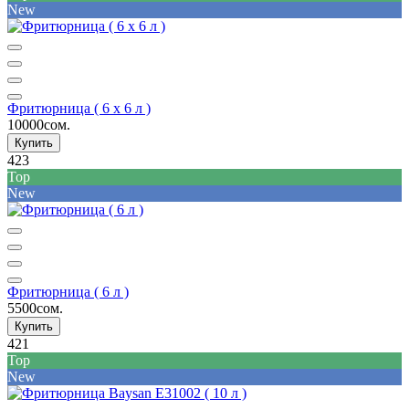
New
Фритюрница ( 6 x 6 л )
10000сом.
Купить
423
Top
New
Фритюрница ( 6 л )
5500сом.
Купить
421
Top
New