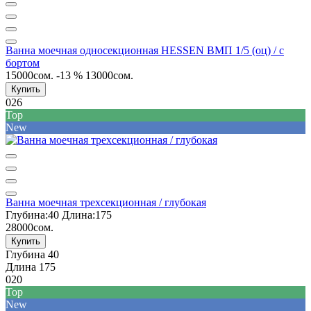
Ванна моечная односекционная HESSEN ВМП 1/5 (оц) / с
бортом
15000сом.
-13 %
13000сом.
Купить
026
Top
New
Ванна моечная трехсекционная / глубокая
Глубина:
40
Длина:
175
28000сом.
Купить
Глубина
40
Длина
175
020
Top
New