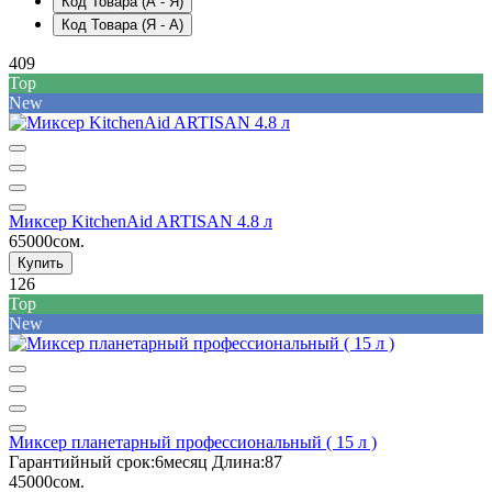
Код Товара (А - Я)
Код Товара (Я - А)
409
Top
New
Миксер KitchenAid ARTISAN 4.8 л
65000сом.
Купить
126
Top
New
Миксер планетарный профессиональный ( 15 л )
Гарантийный срок:
6месяц
Длина:
87
45000сом.