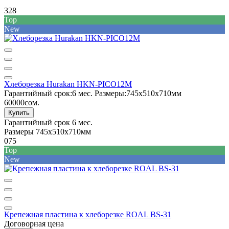
328
Top
New
Хлеборезка Hurakan HKN-PICO12M
Гарантийный срок:
6 мес.
Размеры:
745x510x710мм
60000сом.
Купить
Гарантийный срок
6 мес.
Размеры
745x510x710мм
075
Top
New
Крепежная пластина к хлеборезке ROAL BS-31
Договорная цена