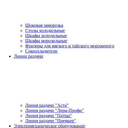
Шоковая заморозка
Столы холодильные
Шкафы холодильные
Шкафы морозильные
Фризеры для мягкого и тайского мороженого
Сокоохладители
Линии раздачи
Линия раздачи "Аста"
Линия раздачи "Лира-Профи"
Линия раздачи "Патша"
Линия раздачи "Премьер"
Электромеханическое оборудование