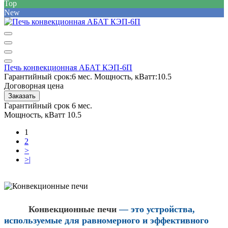
Top
New
Печь конвекционная АБАТ КЭП-6П
Гарантийный срок:
6 мес.
Мощность, кВатт:
10.5
Договорная цена
Заказать
Гарантийный срок
6 мес.
Мощность, кВатт
10.5
1
2
>
>|
Конвекционные печи
— это устройства,
используемые для равномерного и эффективного