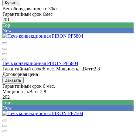
Купить
Вес оборудования, кг
30кг
Гарантийный срок
6мес
201
Top
New
Печь конвекционная PIRON PF5804
Гарантийный срок:
6 мес.
Мощность, кВатт:
2.8
Договорная цена
Заказать
Гарантийный срок
6 мес.
Мощность, кВатт
2.8
202
Top
New