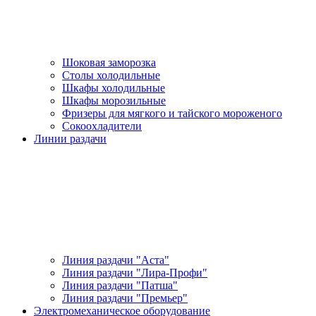
Шоковая заморозка
Столы холодильные
Шкафы холодильные
Шкафы морозильные
Фризеры для мягкого и тайского мороженого
Сокоохладители
Линии раздачи
Линия раздачи "Аста"
Линия раздачи "Лира-Профи"
Линия раздачи "Патша"
Линия раздачи "Премьер"
Электромеханическое оборудование