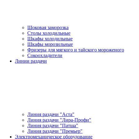
Шоковая заморозка
Столы холодильные
Шкафы холодильные
Шкафы морозильные
Фризеры для мягкого и тайского мороженого
Сокоохладители
Линии раздачи
Линия раздачи "Аста"
Линия раздачи "Лира-Профи"
Линия раздачи "Патша"
Линия раздачи "Премьер"
Электромеханическое оборудование