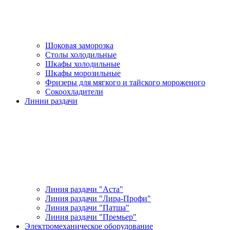
Шоковая заморозка
Столы холодильные
Шкафы холодильные
Шкафы морозильные
Фризеры для мягкого и тайского мороженого
Сокоохладители
Линии раздачи
Линия раздачи "Аста"
Линия раздачи "Лира-Профи"
Линия раздачи "Патша"
Линия раздачи "Премьер"
Электромеханическое оборудование