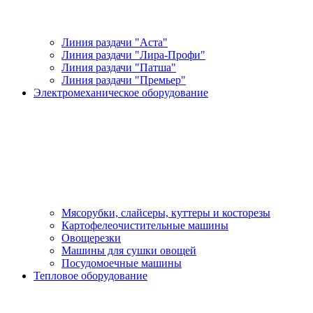
Линия раздачи "Аста"
Линия раздачи "Лира-Профи"
Линия раздачи "Патша"
Линия раздачи "Премьер"
Электромеханическое оборудование
Мясорубки, слайсеры, куттеры и косторезы
Картофелеочистительные машины
Овощерезки
Машины для сушки овощей
Посудомоечные машины
Тепловое оборудование