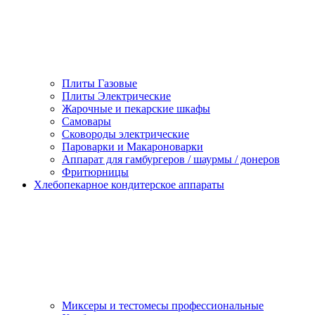
Плиты Газовые
Плиты Электрические
Жарочные и пекарские шкафы
Самовары
Сковороды электрические
Пароварки и Макароноварки
Аппарат для гамбургеров / шаурмы / донеров
Фритюрницы
Хлебопекарное кондитерское аппараты
Миксеры и тестомесы профессиональные