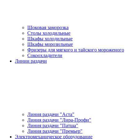
Шоковая заморозка
Столы холодильные
Шкафы холодильные
Шкафы морозильные
Фризеры для мягкого и тайского мороженого
Сокоохладители
Линии раздачи
Линия раздачи "Аста"
Линия раздачи "Лира-Профи"
Линия раздачи "Патша"
Линия раздачи "Премьер"
Электромеханическое оборудование