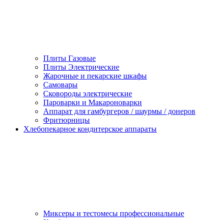
Плиты Газовые
Плиты Электрические
Жарочные и пекарские шкафы
Самовары
Сковороды электрические
Пароварки и Макароноварки
Аппарат для гамбургеров / шаурмы / донеров
Фритюрницы
Хлебопекарное кондитерское аппараты
Миксеры и тестомесы профессиональные