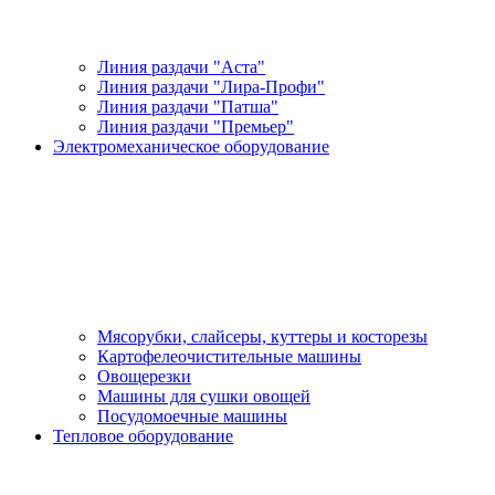
Линия раздачи "Аста"
Линия раздачи "Лира-Профи"
Линия раздачи "Патша"
Линия раздачи "Премьер"
Электромеханическое оборудование
Мясорубки, слайсеры, куттеры и косторезы
Картофелеочистительные машины
Овощерезки
Машины для сушки овощей
Посудомоечные машины
Тепловое оборудование