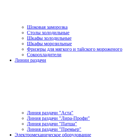
Шоковая заморозка
Столы холодильные
Шкафы холодильные
Шкафы морозильные
Фризеры для мягкого и тайского мороженого
Сокоохладители
Линии раздачи
Линия раздачи "Аста"
Линия раздачи "Лира-Профи"
Линия раздачи "Патша"
Линия раздачи "Премьер"
Электромеханическое оборудование