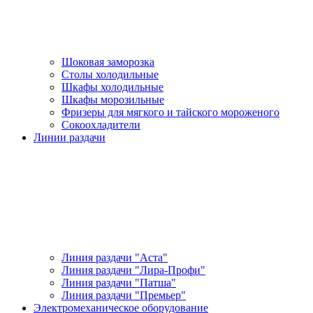
Шоковая заморозка
Столы холодильные
Шкафы холодильные
Шкафы морозильные
Фризеры для мягкого и тайского мороженого
Сокоохладители
Линии раздачи
Линия раздачи "Аста"
Линия раздачи "Лира-Профи"
Линия раздачи "Патша"
Линия раздачи "Премьер"
Электромеханическое оборудование