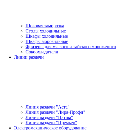
Шоковая заморозка
Столы холодильные
Шкафы холодильные
Шкафы морозильные
Фризеры для мягкого и тайского мороженого
Сокоохладители
Линии раздачи
Линия раздачи "Аста"
Линия раздачи "Лира-Профи"
Линия раздачи "Патша"
Линия раздачи "Премьер"
Электромеханическое оборудование