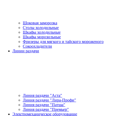
Шоковая заморозка
Столы холодильные
Шкафы холодильные
Шкафы морозильные
Фризеры для мягкого и тайского мороженого
Сокоохладители
Линии раздачи
Линия раздачи "Аста"
Линия раздачи "Лира-Профи"
Линия раздачи "Патша"
Линия раздачи "Премьер"
Электромеханическое оборудование