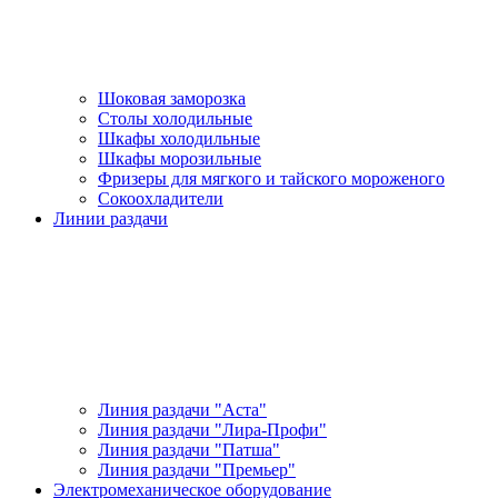
Шоковая заморозка
Столы холодильные
Шкафы холодильные
Шкафы морозильные
Фризеры для мягкого и тайского мороженого
Сокоохладители
Линии раздачи
Линия раздачи "Аста"
Линия раздачи "Лира-Профи"
Линия раздачи "Патша"
Линия раздачи "Премьер"
Электромеханическое оборудование